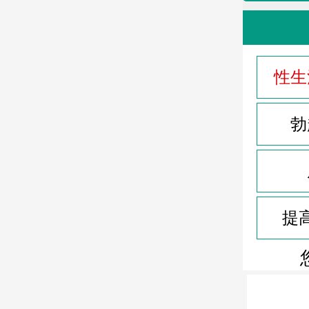
性生
勃
提