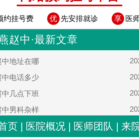
预约挂号费
优
先安排就诊
享
医
燕赵中·最新文章
20
赵中地址在哪
20
赵中电话多少
20
赵中几点下班
20
赵中男科杂样
首页
|
医院概况
|
医师团队
|
来
20
赵中男科靠谱吗