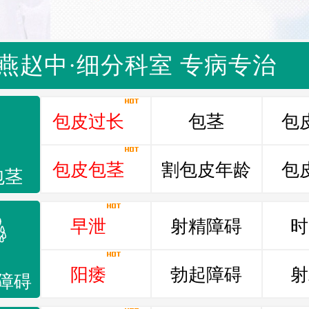
燕赵中·细分科室 专病专治
包皮过长
包茎
包
包皮包茎
割包皮年龄
包
包茎
早泄
射精障碍
时
阳痿
勃起障碍
射
障碍