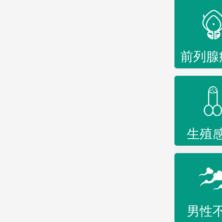
前列腺
生殖
男性