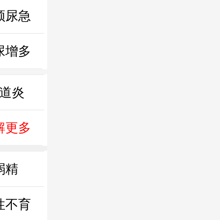
频尿急
尿增多
道炎
解更多
弱精
性不育