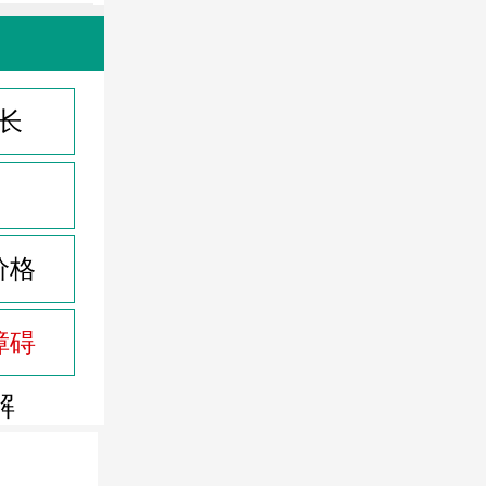
长
价格
障碍
解