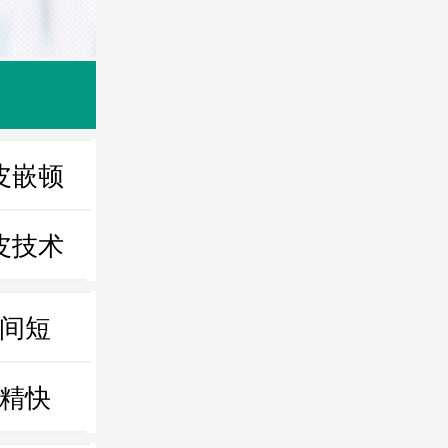
皮嵌顿
皮技术
间短
精快