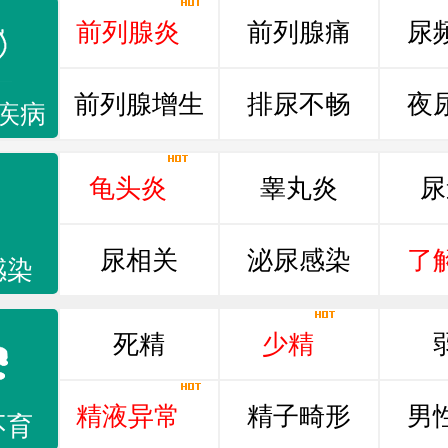
前列腺炎
前列腺痛
尿
前列腺增生
排尿不畅
夜
疾病
龟头炎
睾丸炎
尿
尿相关
泌尿感染
了
感染
死精
少精
精液异常
精子畸形
男
不育